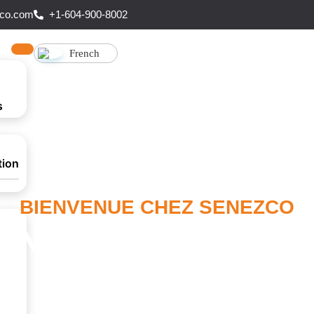
co.com
+1-604-900-8002
French
s
tion
BIENVENUE CHEZ SENEZCO
 NOTRE ÉQUIPE