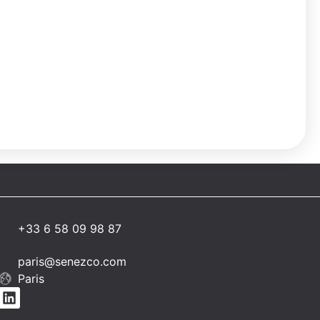
Coordonnées
+33 6 58 09 98 87
paris@senezco.com
Paris