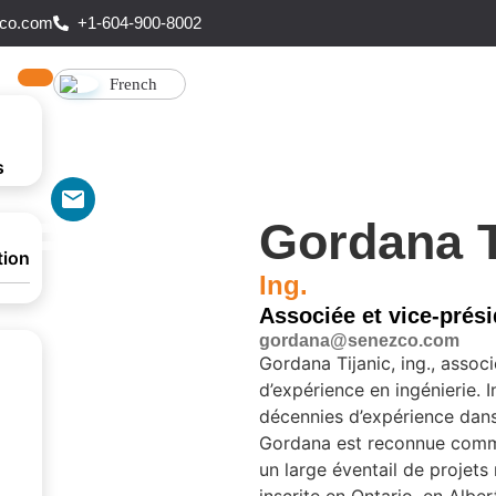
co.com
+1-604-900-8002
French
s
Gordana T
tion
Ing.
Associée et vice-prés
gordana@senezco.com
Gordana Tijanic, ing., asso
d’expérience en ingénierie. 
décennies d’expérience dans l
Gordana est reconnue comme
un large éventail de projets