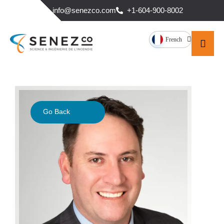
info@senezco.com
+1-604-900-8002
French
Go Back