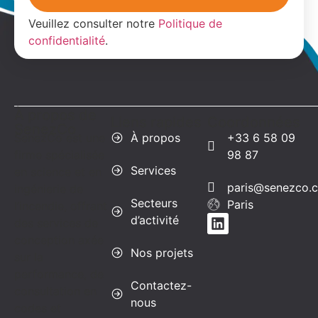
Veuillez consulter notre
Politique de
confidentialité
.
À propos de
Liens rapides
Coordonnées
SenezCo
SenezCo est une
À propos
+33 6 58 09
firme spécialisée
98 87
Services
en science et en
paris@senezco.
ingénierie de
Secteurs
Paris
l’incendie, offrant
d’activité
des services de
conception axée
Nos projets
sur la
performance, de
Contactez-
consultation en
nous
codes et