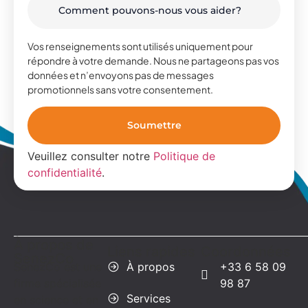
Vos renseignements sont utilisés uniquement pour
répondre à votre demande. Nous ne partageons pas vos
données et n’envoyons pas de messages
promotionnels sans votre consentement.
Veuillez consulter notre
Politique de
confidentialité
.
À propos de
Liens rapides
Coordonnées
SenezCo
SenezCo est une
À propos
+33 6 58 09
firme spécialisée
98 87
Services
en science et en