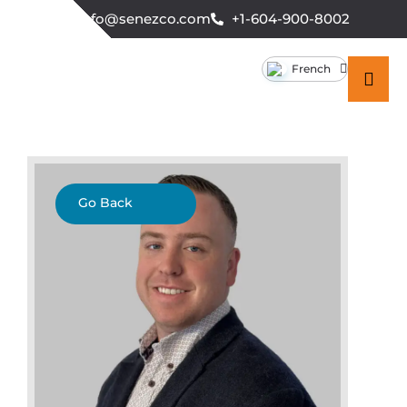
info@senezco.com
+1-604-900-8002
French
Go Back