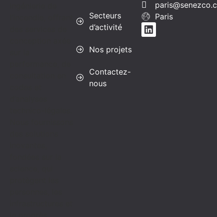
paris@senezco.
ingénierie de
Secteurs
Paris
l’incendie, offrant
d’activité
des services de
conception axée
Nos projets
sur la
performance, de
Contactez-
consultation en
nous
codes et
d’analyses
technico-légales.
Nous fournissons
des solutions
inovantes,
fondées sur la
science, qui
protègent les
personnes, les
infrastructures et
le progrès.