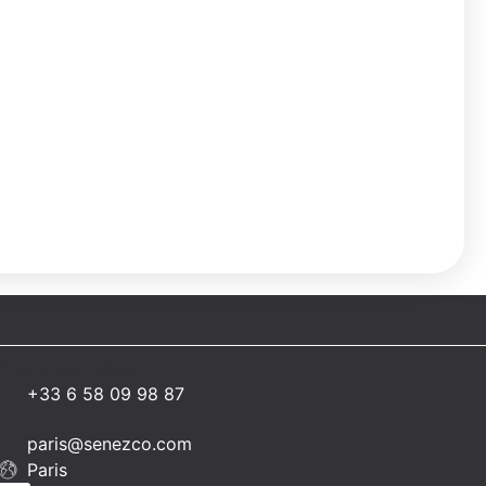
Coordonnées
+33 6 58 09 98 87
paris@senezco.com
Paris